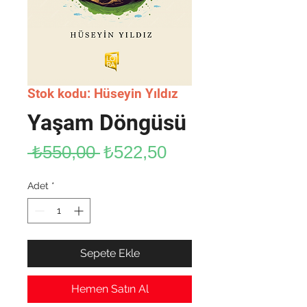
Stok kodu: Hüseyin Yıldız
Yaşam Döngüsü
Normal
İndirimli
 ₺550,00 
₺522,50
Fiyat
Fiyat
Adet
*
Sepete Ekle
Hemen Satın Al