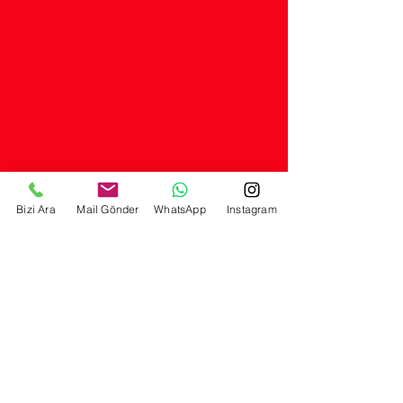
Bizi Ara
Mail Gönder
WhatsApp
Instagram
© 2026 LORA YAYINCILIK A.Ş.
Selimiye mah. Hamam sok. No: 57/A Üsküdar - İstanbul
Telefon:
0554 260 87 72
- Mail:
eser@lorayayincilik.com