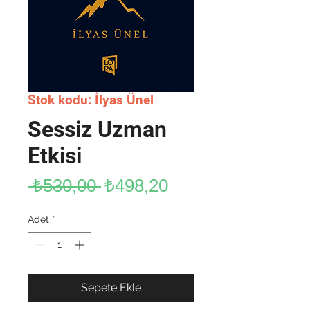
Stok kodu: İlyas Ünel
Sessiz Uzman
Etkisi
Normal
İndirimli
 ₺530,00 
₺498,20
Fiyat
Fiyat
Adet
*
Sepete Ekle