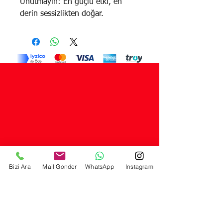
Unutmayın: En güçlü etki, en
derin sessizlikten doğar.
Bizi Ara
Mail Gönder
WhatsApp
Instagram
© 2026 LORA YAYINCILIK A.Ş.
Selimiye mah. Hamam sok. No: 57/A Üsküdar - İstanbul
Telefon:
0554 260 87 72
- Mail:
eser@lorayayincilik.com