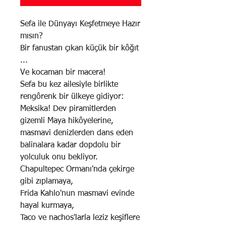
Sefa ile Dünyayı Keşfetmeye Hazır
mısın?
Bir fanustan çıkan küçük bir kôğıt
...
Ve kocaman bir macera!
Sefa bu kez ailesiyle birlikte
rengôrenk bir ülkeye gidiyor:
Meksika! Dev piramitlerden
gizemli Maya hikôyelerine,
masmavi denizlerden dans eden
balinalara kadar dopdolu bir
yolculuk onu bekliyor.
Chapultepec Ormanı'nda çekirge
gibi zıplamaya,
Frida Kahlo'nun masmavi evinde
hayal kurmaya,
Taco ve nachos'larla leziz keşiflere