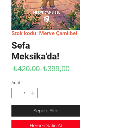
Stok kodu: Merve Çamlıbel
Sefa
Meksika'da!
Normal
İndirimli
 ₺420,00 
₺399,00
Fiyat
Fiyat
Adet
*
Sepete Ekle
Hemen Satın Al