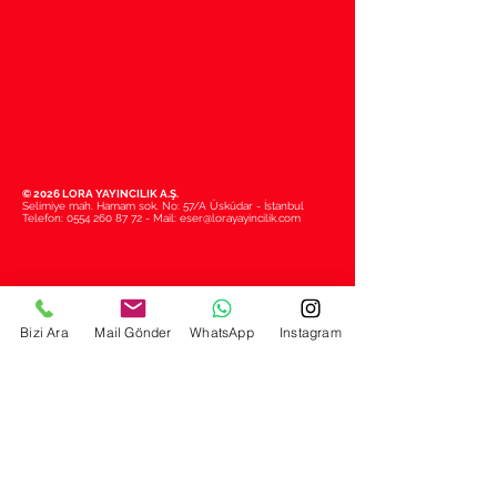
© 2026 LORA YAYINCILIK A.Ş.
Selimiye mah. Hamam sok. No: 57/A Üsküdar - İstanbul
Telefon:
0554 260 87 72
- Mail:
eser@lorayayincilik.com
Bizi Ara
Mail Gönder
WhatsApp
Instagram