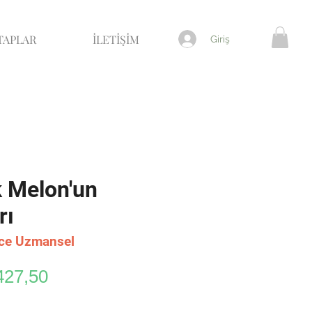
TAPLAR
İLETİŞİM
Giriş
k Melon'un
rı
ice Uzmansel
rmal
İndirimli
427,50
yat
Fiyat