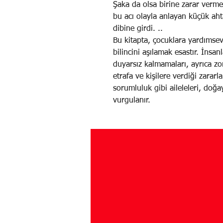
Şaka da olsa birine zarar verm
bu acı olayla anlayan küçük aht
dibine girdi. ..
Bu kitapta, çocuklara yardımse
bilincini aşılamak esastır. İnsan
duyarsız kalmamaları, ayrıca z
etrafa ve kişilere verdiği zararla
sorumluluk gibi aileleleri, doğ
vurgulanır.