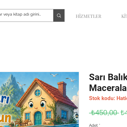
HİZMETLER
Kİ
Sarı Balı
Macerala
Stok kodu: Hat
No
 ₺450,00 
₺
Fi
Adet
*