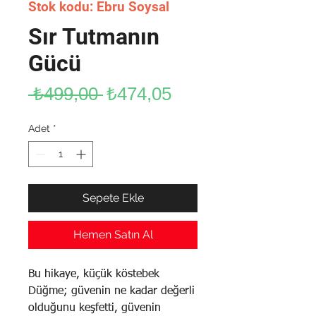
Stok kodu: Ebru Soysal
Sır Tutmanın
Gücü
Normal
İndirimli
 ₺499,00 
₺474,05
Fiyat
Fiyat
Adet
*
Sepete Ekle
Hemen Satın Al
Bu hikaye, küçük köstebek
Düğme; güvenin ne kadar değerli
olduğunu keşfetti, güvenin