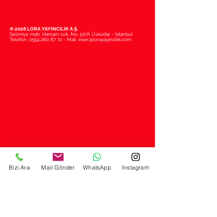
© 2026 LORA YAYINCILIK A.Ş.
Selimiye mah. Hamam sok. No: 57/A Üsküdar - İstanbul
Telefon:
0554 260 87 72
- Mail:
eser@lorayayincilik.com
Bizi Ara
Mail Gönder
WhatsApp
Instagram