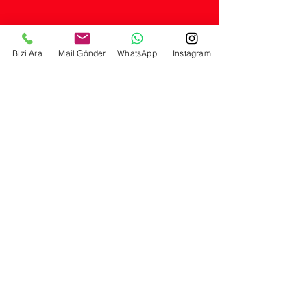
© 2026 LORA YAYINCILIK A.Ş.
Selimiye mah. Hamam sok. No: 57/A Üsküdar - İstanbul
Telefon:
0554 260 87 72
- Mail:
eser@lorayayincilik.com
Bizi Ara
Mail Gönder
WhatsApp
Instagram