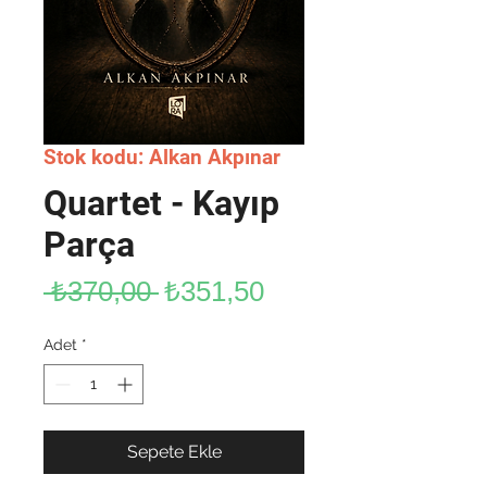
Stok kodu: Alkan Akpınar
Quartet - Kayıp
Parça
Normal
İndirimli
 ₺370,00 
₺351,50
Fiyat
Fiyat
Adet
*
Sepete Ekle