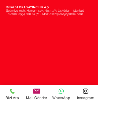
© 2026 LORA YAYINCILIK A.Ş.
Selimiye mah. Hamam sok. No: 57/A Üsküdar - İstanbul
Telefon:
0554 260 87 72
- Mail:
eser@lorayayincilik.com
Bizi Ara
Mail Gönder
WhatsApp
Instagram