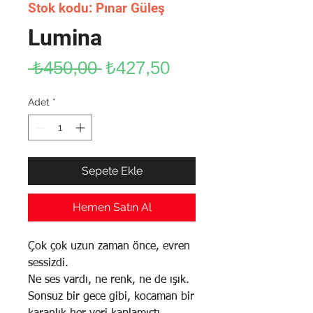
Stok kodu: Pınar Güleş
Lumina
Normal
İndirimli
 ₺450,00 
₺427,50
Fiyat
Fiyat
Adet
*
Sepete Ekle
Hemen Satın Al
Çok çok uzun zaman önce, evren
sessizdi.
Ne ses vardı, ne renk, ne de ışık.
Sonsuz bir gece gibi, kocaman bir