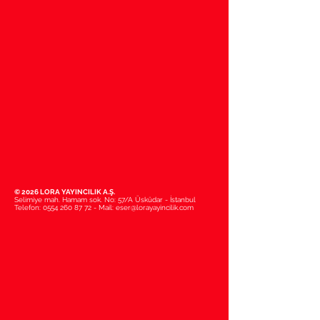
© 2026 LORA YAYINCILIK A.Ş.
Selimiye mah. Hamam sok. No: 57/A Üsküdar - İstanbul
Telefon:
0554 260 87 72
- Mail:
eser@lorayayincilik.com