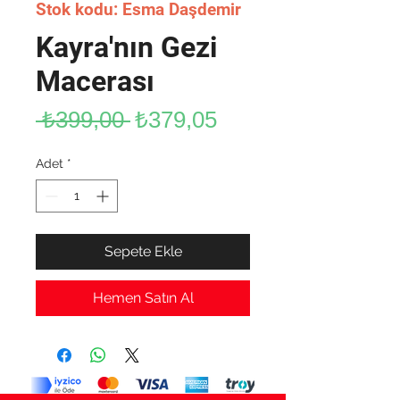
Stok kodu: Esma Daşdemir
Kayra'nın Gezi
Macerası
Normal
İndirimli
 ₺399,00 
₺379,05
Fiyat
Fiyat
Adet
*
Sepete Ekle
Hemen Satın Al