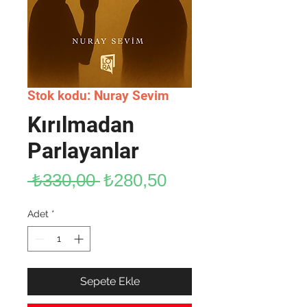
Stok kodu: Nuray Sevim
Kırılmadan
Parlayanlar
Normal
İndirimli
 ₺330,00 
₺280,50
Fiyat
Fiyat
Adet
*
Sepete Ekle