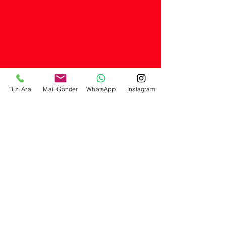
Bizi Ara
Mail Gönder
WhatsApp
Instagram
© 2026 LORA YAYINCILIK A.Ş.
Selimiye mah. Hamam sok. No: 57/A Üsküdar - İstanbul
Telefon:
0554 260 87 72
- Mail:
eser@lorayayincilik.com