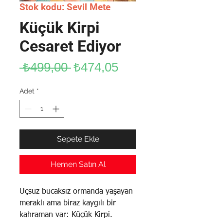
Stok kodu: Sevil Mete
Küçük Kirpi
Cesaret Ediyor
Normal
İndirimli
 ₺499,00 
₺474,05
Fiyat
Fiyat
Adet
*
Sepete Ekle
Hemen Satın Al
Uçsuz bucaksız ormanda yaşayan
meraklı ama biraz kaygılı bir
kahraman var: Küçük Kirpi.