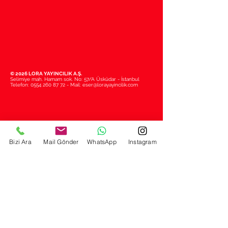
© 2026 LORA YAYINCILIK A.Ş.
Selimiye mah. Hamam sok. No: 57/A Üsküdar - İstanbul
Telefon:
0554 260 87 72
- Mail:
eser@lorayayincilik.com
Bizi Ara
Mail Gönder
WhatsApp
Instagram