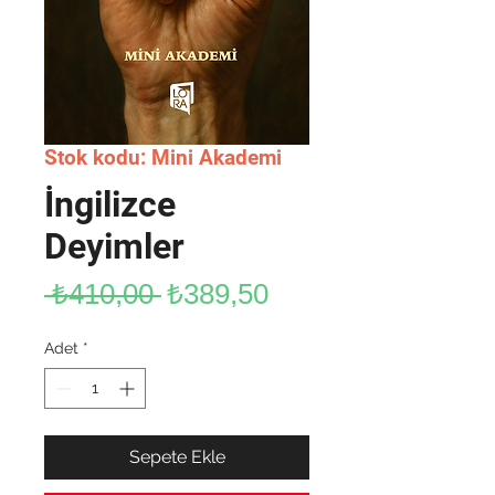
Stok kodu: Mini Akademi
İngilizce
Deyimler
Normal
İndirimli
 ₺410,00 
₺389,50
Fiyat
Fiyat
Adet
*
Sepete Ekle