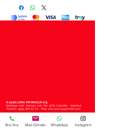
© 2026 LORA YAYINCILIK A.Ş.
Selimiye mah. Hamam sok. No: 57/A Üsküdar - İstanbul
Telefon:
0554 260 87 72
- Mail:
eser@lorayayincilik.com
Bizi Ara
Mail Gönder
WhatsApp
Instagram