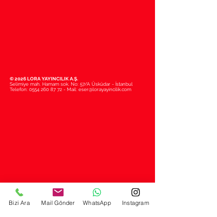
© 2026 LORA YAYINCILIK A.Ş.
Selimiye mah. Hamam sok. No: 57/A Üsküdar - İstanbul
Telefon:
0554 260 87 72
- Mail:
eser@lorayayincilik.com
Bizi Ara
Mail Gönder
WhatsApp
Instagram