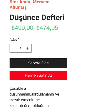
Stok kodu: Meryem
Altuntaş
Düşünce Defteri
Normal
İndirimli
 ₺499,00 
₺474,05
Fiyat
Fiyat
Adet
*
Sepete Ekle
Hemen Satın Al
Çocuklara
düşünmenin,sorgulamanın ve
merak etmenin ne
kadar değerli olduğunu