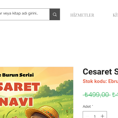
HİZMETLER
Kİ
Cesaret S
Stok kodu: Ebr
No
 ₺499,00 
₺
Fi
Adet
*