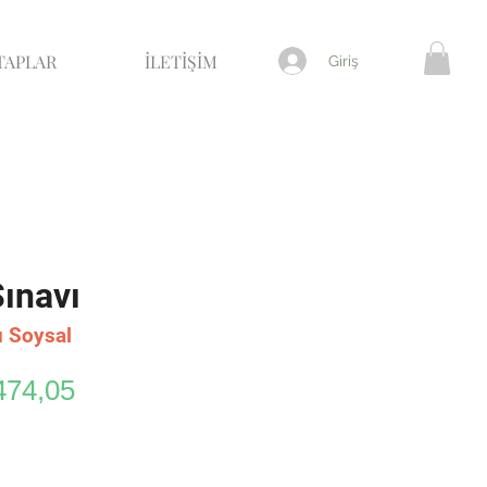
TAPLAR
İLETİŞİM
Giriş
ınavı
u Soysal
rmal
İndirimli
474,05
yat
Fiyat