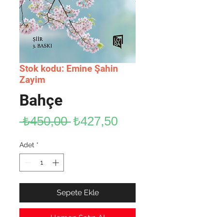
Stok kodu: Emine Şahin
Zayim
Bahçe
Normal
İndirimli
 ₺450,00 
₺427,50
Fiyat
Fiyat
Adet
*
Sepete Ekle