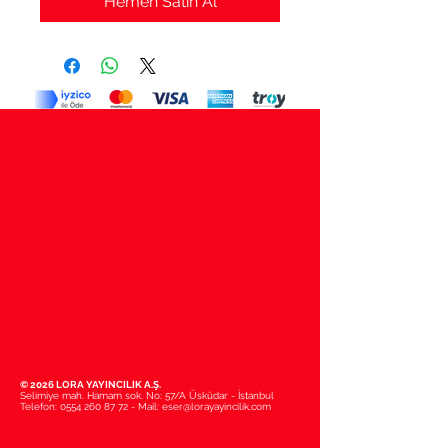
Hemen Satın Al
© 2026 LORA YAYINCILIK A.Ş.
Selimiye mah. Hamam sok. No: 57/A Üsküdar - İstanbul
Telefon:
0554 260 87 72
- Mail:
eser@lorayayincilik.com