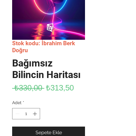
Stok kodu: İbrahim Berk
Doğru
Bağımsız
Bilincin Haritası
Normal
İndirimli
 ₺330,00 
₺313,50
Fiyat
Fiyat
Adet
*
Sepete Ekle