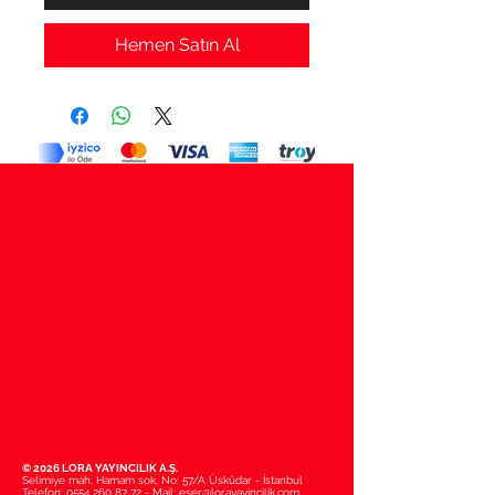
Hemen Satın Al
© 2026 LORA YAYINCILIK A.Ş.
Selimiye mah. Hamam sok. No: 57/A Üsküdar - İstanbul
Telefon:
0554 260 87 72
- Mail:
eser@lorayayincilik.com