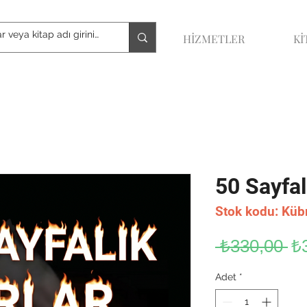
HİZMETLER
Kİ
50 Sayfal
Stok kodu: Küb
No
 ₺330,00 
₺
Fi
Adet
*