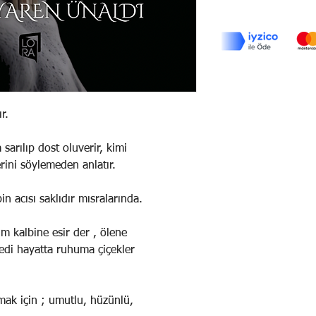
r.
arılıp dost oluverir, kimi
rini söylemeden anlatır.
bin acısı saklıdır mısralarında.
m kalbine esir der , ölene
edi hayatta ruhuma çiçekler
şmak için ; umutlu, hüzünlü,