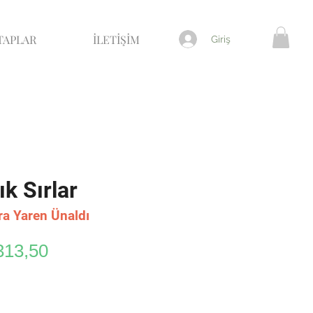
TAPLAR
İLETİŞİM
Giriş
ık Sırlar
ra Yaren Ünaldı
rmal
İndirimli
313,50
yat
Fiyat