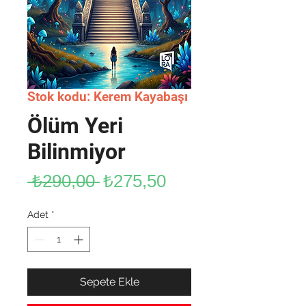
Stok kodu: Kerem Kayabaşı
Ölüm Yeri
Bilinmiyor
Normal
İndirimli
 ₺290,00 
₺275,50
Fiyat
Fiyat
Adet
*
Sepete Ekle