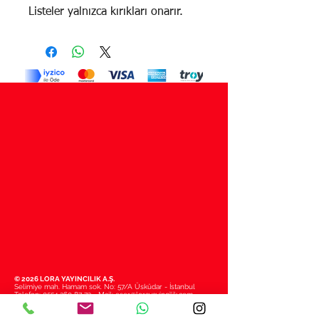
Listeler yalnızca kırıkları onarır.
© 2026 LORA YAYINCILIK A.Ş.
Selimiye mah. Hamam sok. No: 57/A Üsküdar - İstanbul
Telefon:
0554 260 87 72
- Mail:
eser@lorayayincilik.com